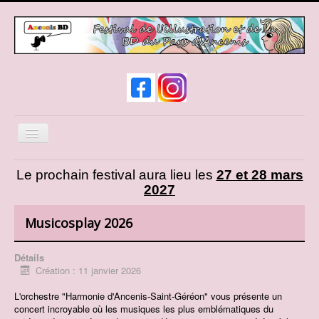
Basculer
la
navigation
News
Le prochain festival aura lieu les
27 et 28 mars
2027
Infos pratiques
Expos et animations
Musicosplay 2026
Liste des auteurs
Détails
Liste des exposants
Création : 11 janvier 2026
Cosplay
L'orchestre "Harmonie d'Ancenis-Saint-Géréon" vous présente un
concert incroyable où les musiques les plus emblématiques du
Présentation d'AncenisBD