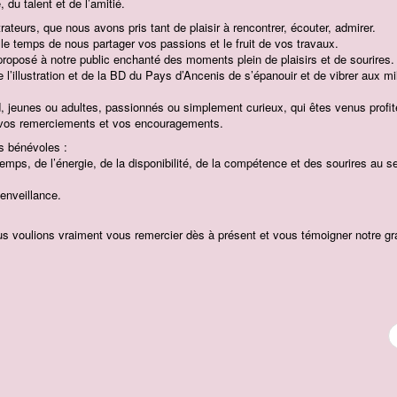
 du talent et de l’amitié.
strateurs, que nous avons pris tant de plaisir à rencontrer, écouter, admirer.
le temps de nous partager vos passions et le fruit de vos travaux.
proposé à notre public enchanté des moments plein de plaisirs et de sourires.
l’illustration et de la BD du Pays d’Ancenis de s’épanouir et de vibrer aux mi
 jeunes ou adultes, passionnés ou simplement curieux, qui êtes venus profite
r vos remerciements et vos encouragements.
s bénévoles :
emps, de l’énergie, de la disponibilité, de la compétence et des sourires au s
ienveillance.
us voulions vraiment vous remercier dès à présent et vous témoigner notre gra