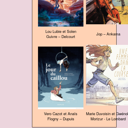
Lou Lubie et Solen
Jop – Ankama
Guivre – Delcourt
Vero Cazot et Anaïs
Marie Duvoisin et Gwéno
Flogny – Dupuis
Morizur - Le Lombard