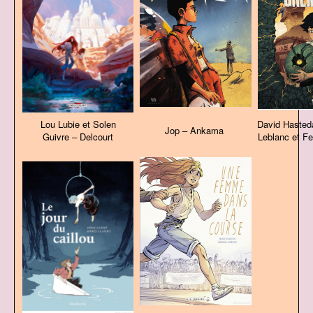
Lou Lubie et Solen
David Hasted
Jop – Ankama
Guivre – Delcourt
Leblanc et F