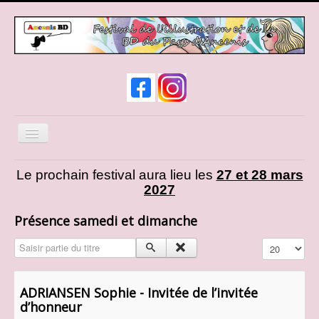
Basculer
la
navigation
News
Le prochain festival aura lieu les
27 et 28 mars
2027
Infos pratiques
Expos et animations
Présence samedi et dimanche
Liste des auteurs
Saisir partie du titre
Affichage #
Liste des exposants
Cosplay
ADRIANSEN Sophie - Invitée de l’invitée
d’honneur
Présentation d'AncenisBD