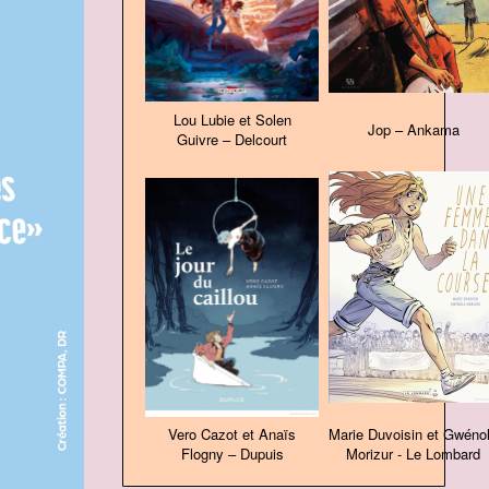
Lou Lubie et Solen
Jop – Ankama
Guivre – Delcourt
Vero Cazot et Anaïs
Marie Duvoisin et Gwéno
Flogny – Dupuis
Morizur - Le Lombard