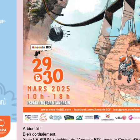
A bientôt !
Bien cordialement,
Yann LE BRUN, président de "Ancenis BD", avec le Conseil d'Adm