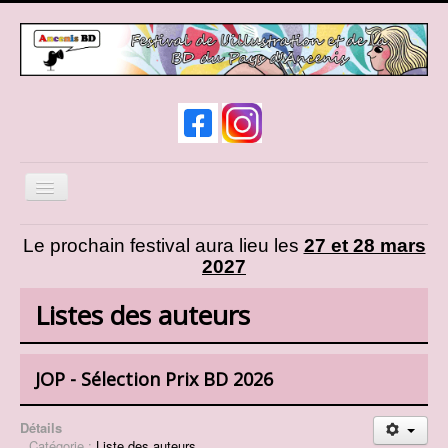
Basculer
la
navigation
News
Le prochain festival aura lieu les
27 et 28 mars
2027
Infos pratiques
Expos et animations
Listes des auteurs
Liste des auteurs
Liste des exposants
JOP - Sélection Prix BD 2026
Cosplay
Détails
Présentation d'AncenisBD
Catégorie :
Liste des auteurs