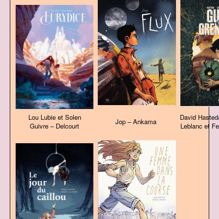
Lou Lubie et Solen
David Hasted
Jop – Ankama
Guivre – Delcourt
Leblanc et F