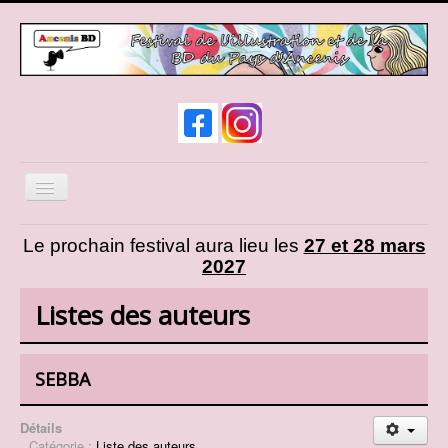
Basculer
la
navigation
News
Le prochain festival aura lieu les
27 et 28 mars
2027
Infos pratiques
Expos et animations
Listes des auteurs
Liste des auteurs
Liste des exposants
SEBBA
Cosplay
Détails
Présentation d'AncenisBD
Catégorie :
Liste des auteurs