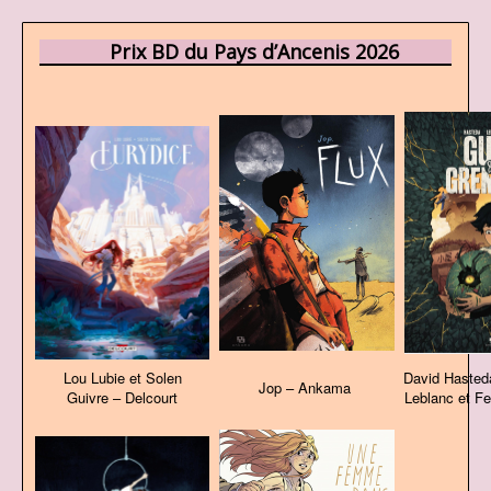
Prix BD du Pays d’Ancenis 2026
Lou Lubie et Solen
David Hasted
Jop – Ankama
Guivre – Delcourt
Leblanc et F