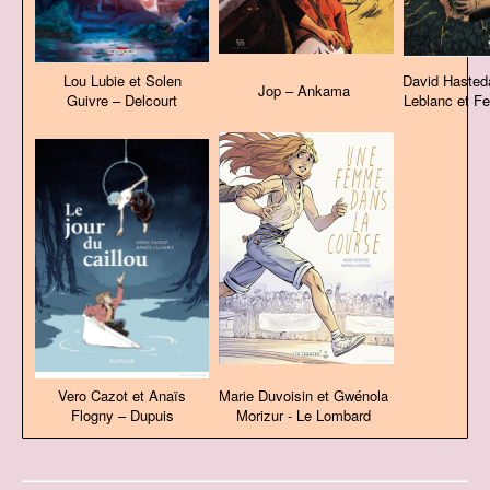
Lou Lubie et Solen
David Hasted
Jop – Ankama
Guivre – Delcourt
Leblanc et F
Vero Cazot et Anaïs
Marie Duvoisin et Gwénola
Flogny – Dupuis
Morizur - Le Lombard