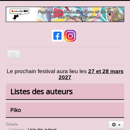
Basculer
la
navigation
News
Le prochain festival aura lieu les
27 et 28 mars
2027
Infos pratiques
Expos et animations
Listes des auteurs
Liste des auteurs
Liste des exposants
Piko
Cosplay
Détails
Présentation d'AncenisBD
Catégorie :
Liste des auteurs